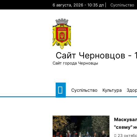
Skip
6 августа, 2026 - 10:35 дп
Суспільство
to
content
Сайт Черновцов - 
Сайт города Черновцы
Суспільство
Культура
Здор
Маскували
"схему" н
23 октябр