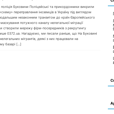
С
: поліція Буковини Поліцейські та прикордонники викрили
схему» переправлення іноземців в Україну під виглядом
 подальшим незаконним транзитом до країн Європейського
маскування потужного каналу нелегальної міграції
и створили мережу фірм-посередників з рекрутингу
пише 0372.ua. Нагадуємо, ми писали раніше, що На Буковині
нелегальних мігрантів, деякі з них працювали на
му базарі […]
С
А