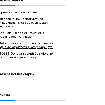
вежие записи
Причини замовити клінінг
Як правильно користуватися
мікрокредитами без ризику для
бюджету
Коли літні люди стикаються з
соціальною ізоляцією
Beton: слоти, спорт і live-формати в
одному користувацькому маршруті
GGBET: бонуси та акції без міфів, які
варто читати до активації
вежие комментарии
рхивы