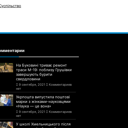
Суспільство
омментарии
На Буковині триває ремонт
траси М-19: поблизу Грушівки
завершують бурити
свердловини
9 сентября, 2021
Комментариев
нет
Укрпошта випустила поштові
марки з жінками-науковцями
«Наука — це вона»
9 сентября, 2021
Комментариев
нет
У школі Хмельницького після