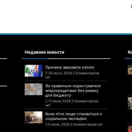
Недавние новости
К
Причини замовити клінінг
29 июля, 2026
Комментариев
нет
Як правильно користуватися
мікрокредитами без ризику
для бюджету
17 июня, 2026
Комментариев
нет
Коли літні люди стикаються з
соціальною ізоляцією
9 июня, 2026
Комментариев нет