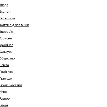
Влада
Екологія
Економіка
Життя під час війни
Здоров'я
Корисне
Кримінал
Культура
Общество
Освіта
Політика
Пригоди
Происшествия
Різне
Разное
Спорт