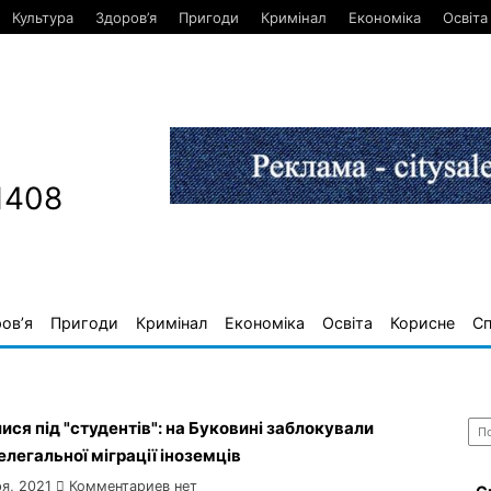
Культура
Здоров’я
Пригоди
Кримінал
Економіка
Освіта
1408
ов’я
Пригоди
Кримінал
Економіка
Освіта
Корисне
С
Най
ся під "студентів": на Буковині заблокували
елегальної міграції іноземців
я, 2021
Комментариев нет