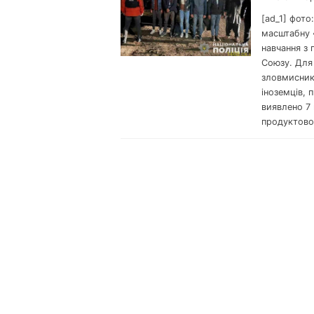
[ad_1] фото
масштабну «
навчання з
Союзу. Для 
зловмисник
іноземців, 
виявлено 7 
продуктово