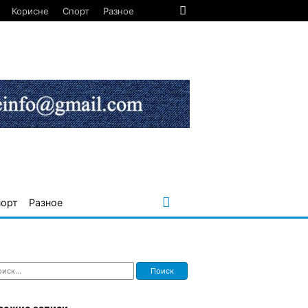
Корисне
Спорт
Разное
порт
Разное
ти: