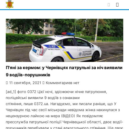
Skip
to
content
П'яні за кермом: у Чернівцях патрульні за ніч виявили
9 водіїв-порушників
11 сентября, 2021
Комментариев нет
[ad_1] фото 0372 Цієї ночі, здіснюючи нічне патрулюння,
поліцейські виявили 9 водіїв з ознаками
сп’яніння, пише 0372.ua. Нагадуємо, ми писали раніше, що У
Чернівцях під час сесії міськради невідома жінка накинулася з
нецензурною лайкою на мера (ВІДЕО) Як повідомляє
пресслужба патрульної поліції Чернівецької області, двоє водії-
порушників перебували у стані алкогольного сп’яніння. Ще двоє