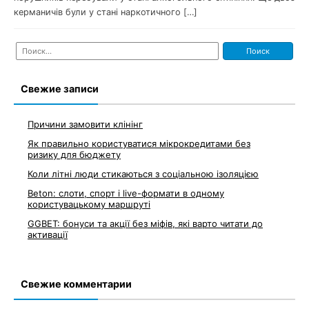
керманичів були у стані наркотичного […]
Найти:
Свежие записи
Причини замовити клінінг
Як правильно користуватися мікрокредитами без
ризику для бюджету
Коли літні люди стикаються з соціальною ізоляцією
Beton: слоти, спорт і live-формати в одному
користувацькому маршруті
GGBET: бонуси та акції без міфів, які варто читати до
активації
Свежие комментарии