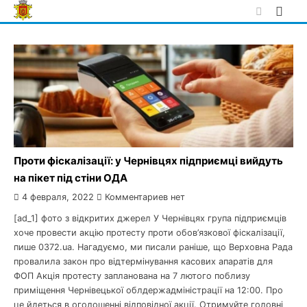
Skip
to
content
Проти фіскалізації: у Чернівцях підприємці вийдуть
на пікет під стіни ОДА
4 февраля, 2022
Комментариев нет
[ad_1] фото з відкритих джерел У Чернівцях група підприємців
хоче провести акцію протесту проти обов’язкової фіскалізації,
пише 0372.ua. Нагадуємо, ми писали раніше, що Верховна Рада
провалила закон про відтермінування касових апаратів для
ФОП Акція протесту запланована на 7 лютого поблизу
приміщення Чернівецької облдержадміністрації на 12:00. Про
це йдеться в оголошенні відповідної акції. Отримуйте головні