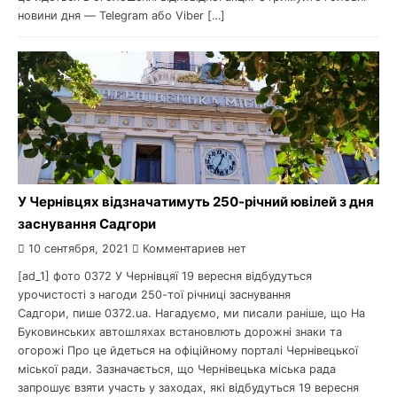
новини дня — Telegram або Viber […]
У Чернівцях відзначатимуть 250-річний ювілей з дня
заснування Садгори
10 сентября, 2021
Комментариев нет
[ad_1] фото 0372 У Чернівцяї 19 вересня відбудуться
урочистості з нагоди 250-тої річниці заснування
Садгори, пише 0372.ua. Нагадуємо, ми писали раніше, що На
Буковинських автошляхах встановлють дорожні знаки та
огорожі Про це йдеться на офіційному порталі Чернівецької
міської ради. Зазначається, що Чернівецька міська рада
запрошує взяти участь у заходах, які відбудуться 19 вересня