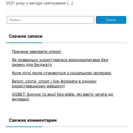
2021 року з нагоди святкування […]
Найти:
Свежие записи
Причини замовити клінінг
Як правильно користуватися мікрокредитами без
ризику для бюджету
Коли літні люди стикаються з соціальною ізоляцією
Beton: слоти, спорт і live-формати в одному
користувацькому маршруті
GGBET: бонуси та акції без міфів, які варто читати до
активації
Свежие комментарии