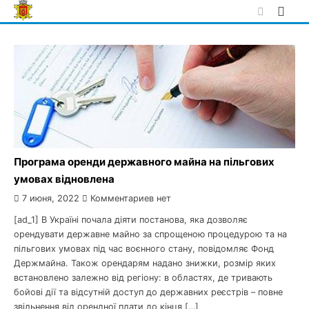
Skip
to
content
Програма оренди державного майна на пільгових
умовах відновлена
7 июня, 2022
Комментариев нет
[ad_1] В Україні почала діяти постанова, яка дозволяє
орендувати державне майно за спрощеною процедурою та на
пільгових умовах під час воєнного стану, повідомляє Фонд
Держмайна. Також орендарям надано знижки, розмір яких
встановлено залежно від регіону: в областях, де тривають
бойові дії та відсутній доступ до державних реєстрів – повне
звільнення від орендної плати до кінця […]