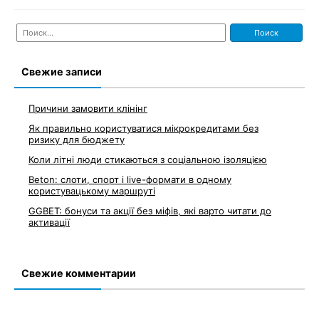
Найти:
Свежие записи
Причини замовити клінінг
Як правильно користуватися мікрокредитами без
ризику для бюджету
Коли літні люди стикаються з соціальною ізоляцією
Beton: слоти, спорт і live-формати в одному
користувацькому маршруті
GGBET: бонуси та акції без міфів, які варто читати до
активації
Свежие комментарии