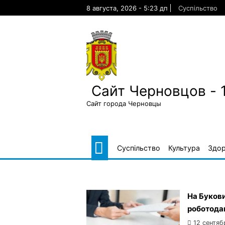
Skip
8 августа, 2026 - 5:23 дп
Суспільство
to
content
Сайт Черновцов - 
Сайт города Черновцы
Суспільство
Культура
Здор
На Букови
роботода
12 сентяб