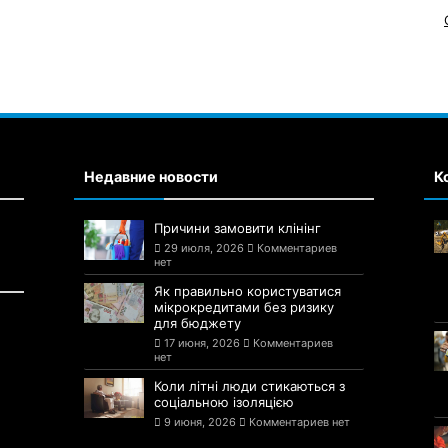
Недавние новости
К
Причини замовити клінінг
29 июля, 2026
Комментариев
нет
Як правильно користуватися
мікрокредитами без ризику
для бюджету
17 июня, 2026
Комментариев
нет
Коли літні люди стикаються з
соціальною ізоляцією
9 июня, 2026
Комментариев нет