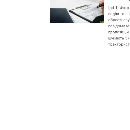
[ad_1] Фото
водіїв та с
області сл
повідомляє 
пропозицій 
шукають 37 
тракторист