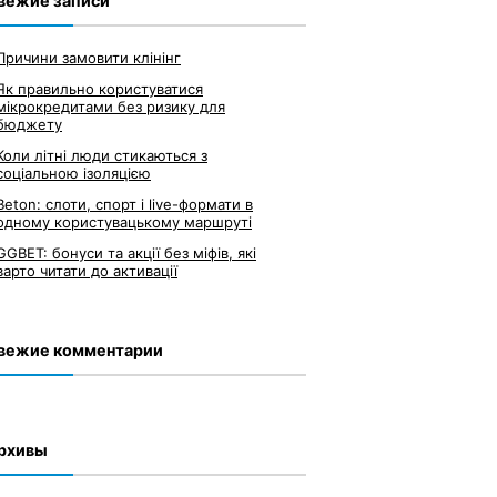
вежие записи
Причини замовити клінінг
Як правильно користуватися
мікрокредитами без ризику для
бюджету
Коли літні люди стикаються з
соціальною ізоляцією
Beton: слоти, спорт і live-формати в
одному користувацькому маршруті
GGBET: бонуси та акції без міфів, які
варто читати до активації
вежие комментарии
рхивы