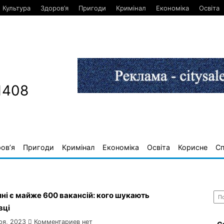
Культура
Здоров’я
Пригоди
Кримінал
Економіка
Освіта
1408
ов’я
Пригоди
Кримінал
Економіка
Освіта
Корисне
С
Най
ні є майже 600 вакансій: кого шукають
вці
ря, 2023
Комментариев нет