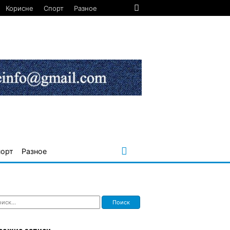
Корисне
Спорт
Разное
порт
Разное
ти: