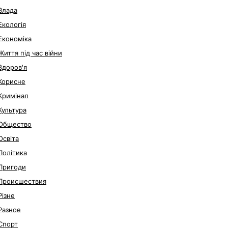
Влада
Екологія
Економіка
Життя під час війни
Здоров'я
Корисне
Кримінал
Культура
Общество
Освіта
Політика
Пригоди
Происшествия
Різне
Разное
Спорт