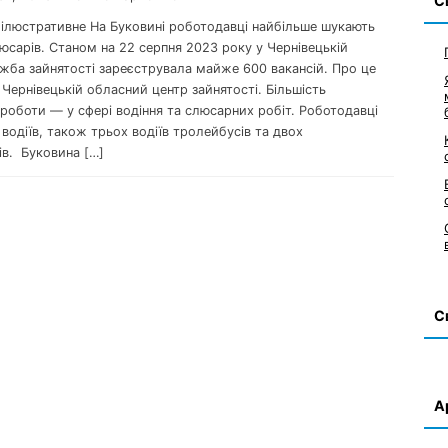
С
 ілюстративне На Буковині роботодавці найбільше шукають
люсарів. Станом на 22 серпня 2023 року у Чернівецькій
ужба зайнятості зареєструвала майже 600 вакансій. Про це
Чернівецькій обласний центр зайнятості. Більшість
роботи — у сфері водіння та слюсарних робіт. Роботодавці
водіїв, також трьох водіїв тролейбусів та двох
ів. Буковина […]
С
А