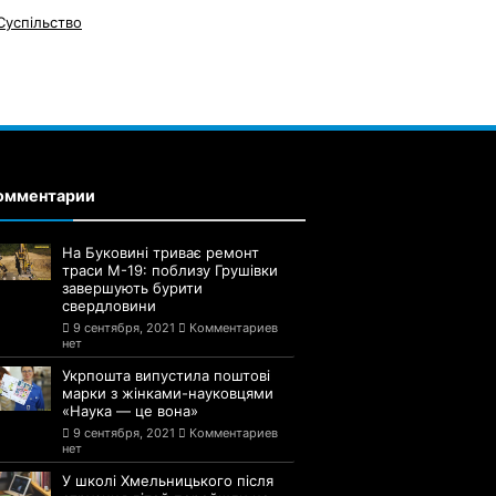
Суспільство
омментарии
На Буковині триває ремонт
траси М-19: поблизу Грушівки
завершують бурити
свердловини
9 сентября, 2021
Комментариев
нет
Укрпошта випустила поштові
марки з жінками-науковцями
«Наука — це вона»
9 сентября, 2021
Комментариев
нет
У школі Хмельницького після