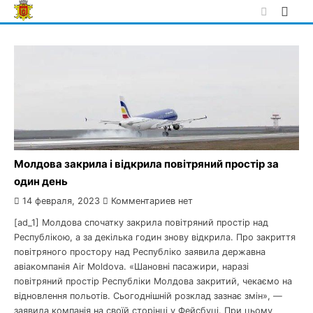
Skip
to
content
Молдова закрила і відкрила повітряний простір за
один день
14 февраля, 2023
Комментариев нет
[ad_1] Молдова спочатку закрила повітряний простір над
Республікою, а за декілька годин знову відкрила. Про закриття
повітряного простору над Республіко заявила державна
авіакомпанія Air Moldova. «Шановні пасажири, наразі
повітряний простір Республіки Молдова закритий, чекаємо на
відновлення польотів. Сьогоднішній розклад зазнає змін», —
заявила компанія на своїй сторінці у Фейсбуці. При цьому