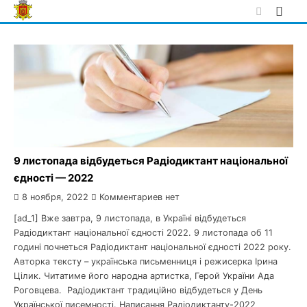
Skip
to
content
9 листопада відбудеться Радіодиктант національної
єдності — 2022
8 ноября, 2022
Комментариев нет
[ad_1] Вже завтра, 9 листопада, в Україні відбудеться
Радіодиктант національної єдності 2022. 9 листопада об 11
годині почнеться Радіодиктант національної єдності 2022 року.
Авторка тексту – українська письменниця і режисерка Ірина
Цілик. Читатиме його народна артистка, Герой України Ада
Роговцева. Радіодиктант традиційно відбудеться у День
Української писемності. Написання Радіодиктанту-2022