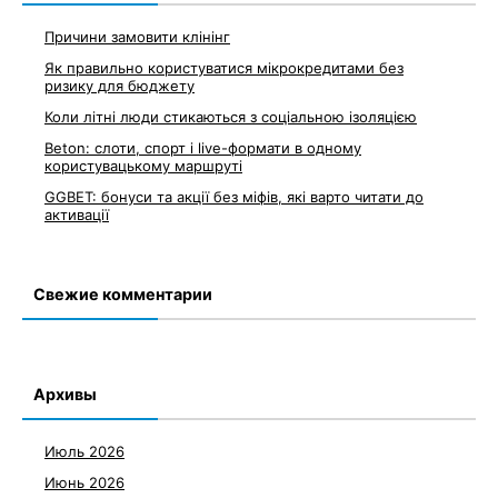
Причини замовити клінінг
Як правильно користуватися мікрокредитами без
ризику для бюджету
Коли літні люди стикаються з соціальною ізоляцією
Beton: слоти, спорт і live-формати в одному
користувацькому маршруті
GGBET: бонуси та акції без міфів, які варто читати до
активації
Свежие комментарии
Архивы
Июль 2026
Июнь 2026