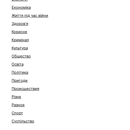
Економіка
Життя під час війни
Здоров'я
Корисне
Кримінал
Культура
Общество
Освіта
Політика
Пригоди
Происшествия
Різне
Разное
Спорт
Суспільство