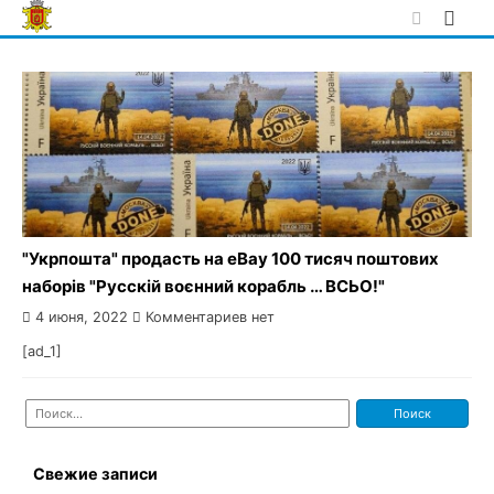
Skip
to
content
"Укрпошта" продасть на eBay 100 тисяч поштових
наборів "Русскій воєнний корабль … ВСЬО!"
4 июня, 2022
Комментариев нет
[ad_1]
Найти:
Свежие записи