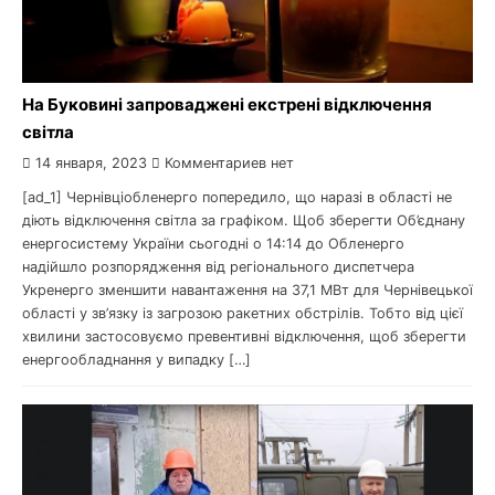
На Буковині запроваджені екстрені відключення
світла
14 января, 2023
Комментариев нет
[ad_1] Чернівціобленерго попередило, що наразі в області не
діють відключення світла за графіком. Щоб зберегти Об’єднану
енергосистему України сьогодні о 14:14 до Обленерго
надійшло розпорядження від регіонального диспетчера
Укренерго зменшити навантаження на 37,1 МВт для Чернівецької
області у зв’язку із загрозою ракетних обстрілів. Тобто від цієї
хвилини застосовуємо превентивні відключення, щоб зберегти
енергообладнання у випадку […]