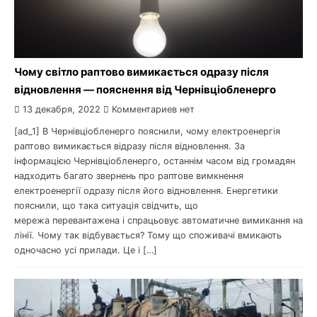
Чому світло раптово вимикається одразу після
відновлення — пояснення від Чернівціобленерго
13 декабря, 2022
Комментариев нет
[ad_1] В Чернівціобленерго пояснили, чому електроенергія
раптово вимикається відразу після відновлення. За
інформацією Чернівціобленерго, останнім часом від громадян
надходить багато звернень про раптове вимкнення
електроенергії одразу після його відновлення. Енергетики
пояснили, що така ситуація свідчить, що
мережа перевантажена і спрацьовує автоматичне вимикання на
лінії. Чому так відбувається? Тому що споживачі вмикають
одночасно усі прилади. Це і […]