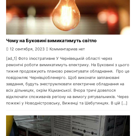
Чому на Буковині вимикатимуть світло
12 сентября, 2023
Комментариев нет
[ad_1] Фото ілюстративне У Чернівецькій області через
ремонтні роботи вимикатимуть електрику. На Буковині з цього
тижня продовжують планово ремонтувати обладнання. Про це
повідомляє Чернівціобленерго. Щоб виконати заплановані
завдання, будуть знеструмлювати електричне обладнання на
всіх дільницях, окрім Кіцманської. Вчора тричі довелося
відключати споживачів регіону на вимогу рятувальників. Через
пожежі у Новодністровську, Виженці та Шебутинцях. В цій […]