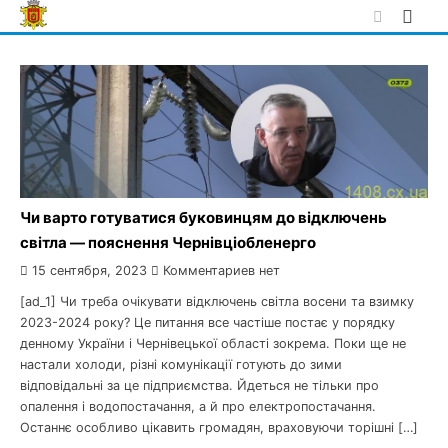
Skip
to
content
Чи варто готуватися буковинцям до відключень
світла — пояснення Чернівціобленерго
15 сентября, 2023
Комментариев нет
[ad_1] Чи треба очікувати відключень світла восени та взимку
2023-2024 року? Це питання все частіше постає у порядку
денному України і Чернівецької області зокрема. Поки ще не
настали холоди, різні комунікації готують до зими
відповідальні за це підприємства. Йдеться не тільки про
опалення і водопостачання, а й про електропостачання.
Останнє особливо цікавить громадян, враховуючи торішні […]