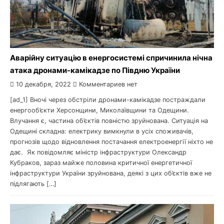
Аварійну ситуацію в енергосистемі спричинила нічна
атака дронами-камікадзе по Півдню України
10 декабря, 2022
Комментариев нет
[ad_1] Вночі через обстріли дронами-камікадзе постраждали
енергооб’єкти Херсонщини, Миколаївщини та Одещини.
Влучання є, частина об’єктів повністю зруйнована. Ситуація на
Одещині складна: електрику вимкнули в усіх споживачів,
прогнозів щодо відновлення постачання електроенергії ніхто не
дає. Як повідомляє міністр інфраструктури Олександр
Кубраков, зараз майже половина критичної енергетичної
інфраструктури України зруйнована, деякі з цих об’єктів вже не
підлягають […]