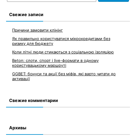
по
записям
Свежие записи
Причини замовити клінінг
Як правильно користуватися мікрокредитами без
ризику для бюджету
Коли літні люди стикаються з соціальною ізоляцією
Beton: слоти, спорт і live-формати в одному
користувацькому маршруті
GGBET: бонуси та акції без міфів, які варто читати до
активації
Свежие комментарии
Архивы