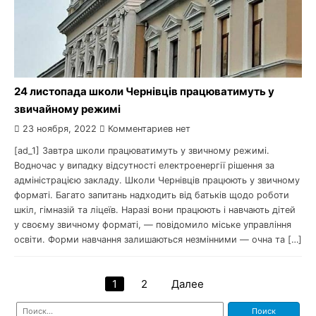
24 листопада школи Чернівців працюватимуть у
звичайному режимі
23 ноября, 2022
Комментариев нет
[ad_1] Завтра школи працюватимуть у звичному режимі.
Водночас у випадку відсутності електроенергії рішення за
адміністрацією закладу. Школи Чернівців працюють у звичному
форматі. Багато запитань надходить від батьків щодо роботи
шкіл, гімназій та ліцеїв. Наразі вони працюють і навчають дітей
у своєму звичному форматі, — повідомило міське управління
освіти. Форми навчання залишаються незмінними — очна та […]
1
2
Далее
Навигация
Найти: