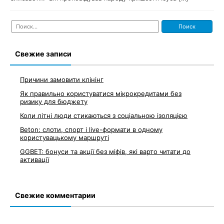
Найти:
Свежие записи
Причини замовити клінінг
Як правильно користуватися мікрокредитами без
ризику для бюджету
Коли літні люди стикаються з соціальною ізоляцією
Beton: слоти, спорт і live-формати в одному
користувацькому маршруті
GGBET: бонуси та акції без міфів, які варто читати до
активації
Свежие комментарии