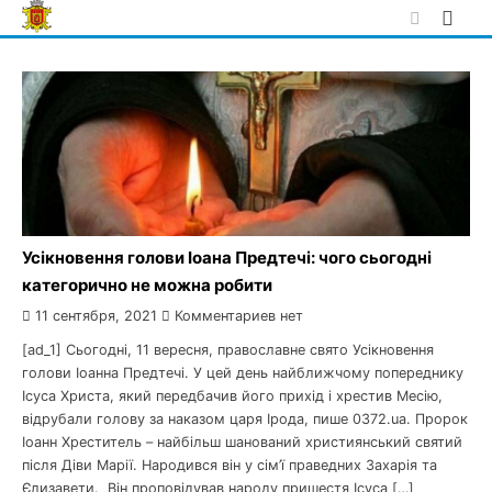
Skip
to
content
Усікновення голови Іоана Предтечі: чого сьогодні
категорично не можна робити
11 сентября, 2021
Комментариев нет
[ad_1] Сьогодні, 11 вересня, православне свято Усікновення
голови Іоанна Предтечі. У цей день найближчому попереднику
Ісуса Христа, який передбачив його прихід і хрестив Месію,
відрубали голову за наказом царя Ірода, пише 0372.ua. Пророк
Іоанн Хреститель – найбільш шанований християнський святий
після Діви Марії. Народився він у сім’ї праведних Захарія та
Єлизавети. Він проповідував народу пришестя Ісуса […]