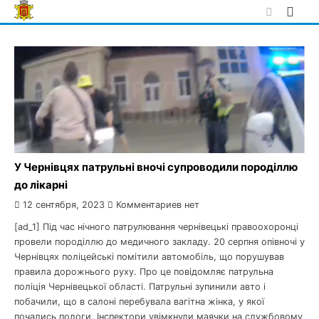
Skip
to
content
У Чернівцях патрульні вночі супроводили породіллю
до лікарні
12 сентября, 2023
Комментариев нет
[ad_1] Під час нічного патрулювання чернівецькі правоохоронці
провели породіллю до медичного закладу. 20 серпня опівночі у
Чернівцях поліцейські помітили автомобіль, що порушував
правила дорожнього руху. Про це повідомляє патрульна
поліція Чернівецької області. Патрульні зупинили авто і
побачили, що в салоні перебувала вагітна жінка, у якої
почались пологи. Інспектори увімкнули маячки на службовому