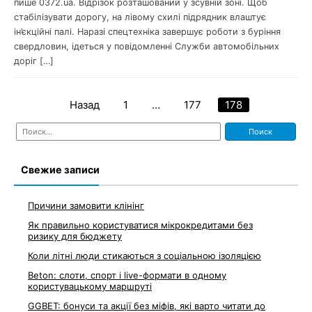
пише 0372.ua. Відрізок розташований у зсувній зоні. Щоб
стабілізувати дорогу, на лівому схилі підрядник влаштує
ін’єкційні палі. Наразі спецтехніка завершує роботи з буріння
свердловин, ідеться у повідомленні Служби автомобільних
доріг […]
Назад
1
…
177
178
Навигация
Найти:
по
записям
Свежие записи
Причини замовити клінінг
Як правильно користуватися мікрокредитами без
ризику для бюджету
Коли літні люди стикаються з соціальною ізоляцією
Beton: слоти, спорт і live-формати в одному
користувацькому маршруті
GGBET: бонуси та акції без міфів, які варто читати до