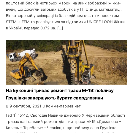
поштовий блок із чотирьох марок, на яких зображені жінки-
вчені, що досягли вагомих здобутків у ІТ, фізиці, математиці.
Він створений у співпраці із благодійним освітнім проєктом
STEM is FEM та реалізується за підтримки UNICEF і ООН Жінки
в Україні, передає 0372.ua. […]
На Буковині триває ремонт траси М-19: поблизу
Грушівки завершують бурити свердловини
9 сентября, 2021
Комментариев нет
[ad_1] 15:42, Сьогодні Надійне джерело У Чернівецькій області
триває капітальний ремонт ділянки траси М-19 «Доманове –
Ковель – Тереблече – Чернівці», що поблизу села Грушівка,