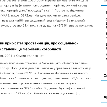
С
и За результатами 2020 року Україна займає 5-те місце за
кспорту ягід (малини, смородини, порічки, ожини) серед
експортерів даної продукції в світі. Про це повідомила
 УКАБ, пише 0372.ua. Нагадуємо, ми писали раніше,
г назвала найбільш шкідливий вид сніданку За вказаний
 експортовано 21,4 тис. т ягід, що на 43% більше за показник
ий приріст та зростання цін, про соціально-
 становище Чернівецької області
ря, 2021
Комментариев нет
ально-екномічне становище Чернівецької області за січеь-
 року. Про це повідомляє Головне управління статистики у
й області, пише 0372.ua. Населення Чисельність наявного
С
бласті на 1 липня п.р., за оцінкою, становила 893,5 тис. осіб.
ічня–червня п.р. населення зменшилось за рахунок
 скорочення на 3294 особи. Водночас був зафіксований
 приріст – 192 особи. Кількість живонароджених […]
А