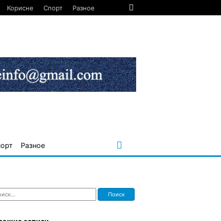
Корисне
Спорт
Разное
порт
Разное
ти: