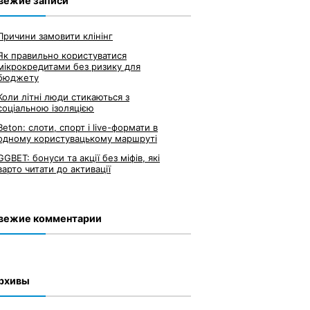
вежие записи
Причини замовити клінінг
Як правильно користуватися
мікрокредитами без ризику для
бюджету
Коли літні люди стикаються з
соціальною ізоляцією
Beton: слоти, спорт і live-формати в
одному користувацькому маршруті
GGBET: бонуси та акції без міфів, які
варто читати до активації
вежие комментарии
рхивы