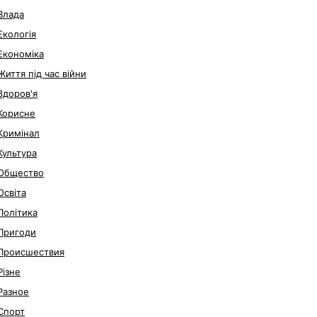
Влада
Екологія
Економіка
Життя під час війни
Здоров'я
Корисне
Кримінал
Культура
Общество
Освіта
Політика
Пригоди
Происшествия
Різне
Разное
Спорт