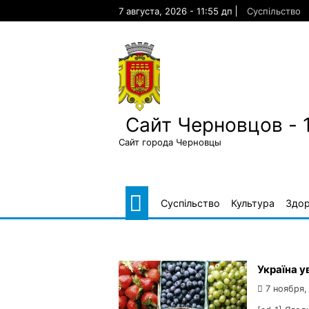
Skip
7 августа, 2026 - 11:55 дп
Суспільство
to
content
Сайт Черновцов - 
Сайт города Черновцы
Суспільство
Культура
Здор
Україна у
7 ноября,