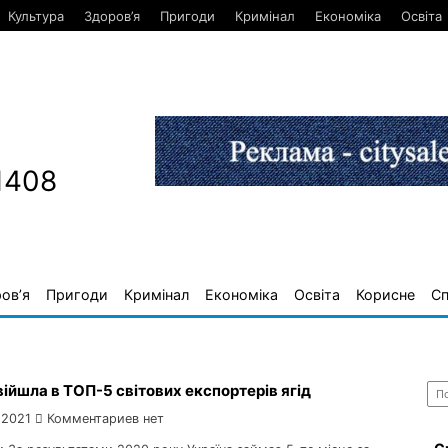
Культура
Здоров’я
Пригоди
Кримінал
Економіка
Освіта
1408
ов’я
Пригоди
Кримінал
Економіка
Освіта
Корисне
С
Най
війшла в ТОП-5 світових експортерів ягід
 2021
Комментариев нет