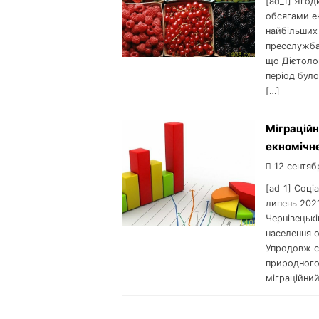
[ad_1] Ягод
обсягами е
найбільших 
пресслужба
що Дієтоло
період було
[…]
Міграційн
екномічне
12 сентяб
[ad_1] Соці
липень 2021
Чернівецькі
населення о
Упродовж с
природного
міграційний