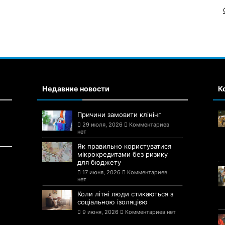
Недавние новости
К
Причини замовити клінінг
29 июля, 2026
Комментариев
нет
Як правильно користуватися
мікрокредитами без ризику
для бюджету
17 июня, 2026
Комментариев
нет
Коли літні люди стикаються з
соціальною ізоляцією
9 июня, 2026
Комментариев нет