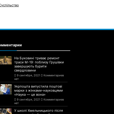
Суспільство
омментарии
На Буковині триває ремонт
траси М-19: поблизу Грушівки
завершують бурити
свердловини
9 сентября, 2021
Комментариев
нет
Укрпошта випустила поштові
марки з жінками-науковцями
«Наука — це вона»
9 сентября, 2021
Комментариев
нет
У школі Хмельницького після