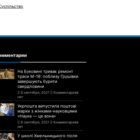
Суспільство
омментарии
На Буковині триває ремонт
траси М-19: поблизу Грушівки
завершують бурити
свердловини
9 сентября, 2021
Комментариев
нет
Укрпошта випустила поштові
марки з жінками-науковцями
«Наука — це вона»
9 сентября, 2021
Комментариев
нет
У школі Хмельницького після