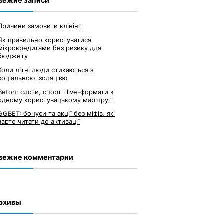
вежие записи
Причини замовити клінінг
Як правильно користуватися
мікрокредитами без ризику для
бюджету
Коли літні люди стикаються з
соціальною ізоляцією
Beton: слоти, спорт і live-формати в
одному користувацькому маршруті
GGBET: бонуси та акції без міфів, які
варто читати до активації
вежие комментарии
рхивы