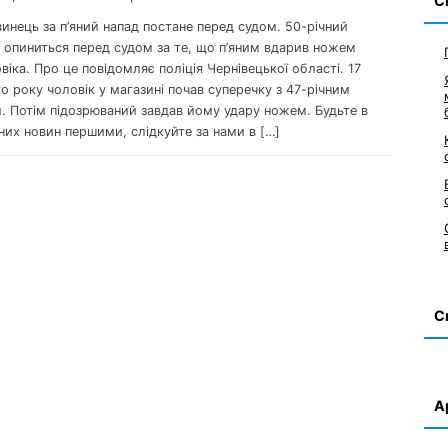
С
винець за п’яний напад постане перед судом. 50-річний
н опиниться перед судом за те, що п’яним вдарив ножем
віка. Про це повідомляє поліція Чернівецької області. 17
о року чоловік у магазині почав суперечку з 47-річним
. Потім підозрюваний завдав йому удару ножем. Будьте в
них новин першими, слідкуйте за нами в […]
С
А