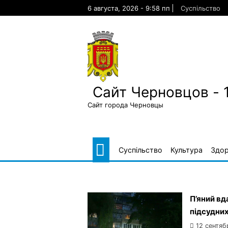
Skip
6 августа, 2026 - 9:58 пп
Суспільство
to
content
Сайт Черновцов - 
Сайт города Черновцы
Суспільство
Культура
Здор
П’яний вд
підсудни
12 сентяб