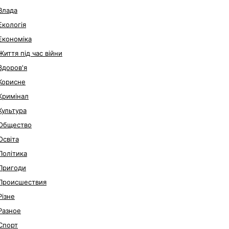
Влада
Екологія
Економіка
Життя під час війни
Здоров'я
Корисне
Кримінал
Культура
Общество
Освіта
Політика
Пригоди
Происшествия
Різне
Разное
Спорт