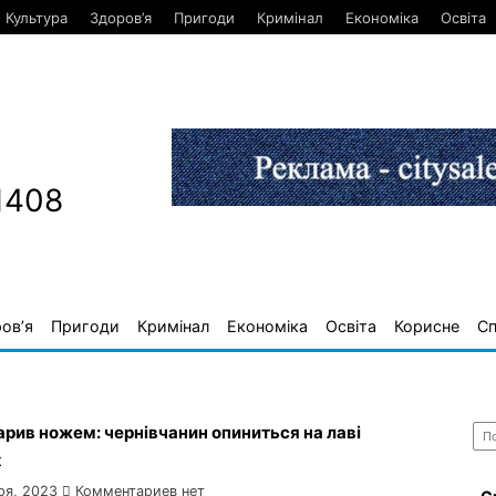
Культура
Здоров’я
Пригоди
Кримінал
Економіка
Освіта
1408
ов’я
Пригоди
Кримінал
Економіка
Освіта
Корисне
С
Най
арив ножем: чернівчанин опиниться на лаві
х
ря, 2023
Комментариев нет