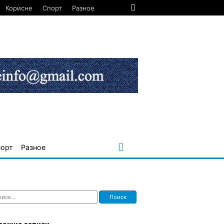
Корисне
Спорт
Разное
порт
Разное
ти: