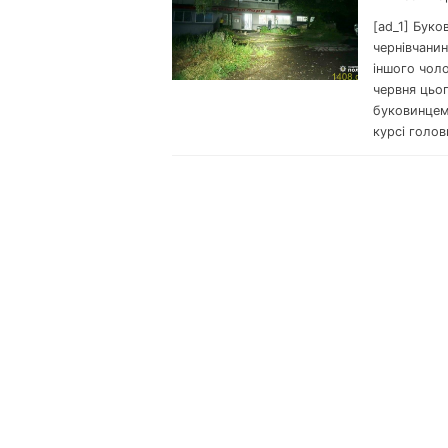
[ad_1] Буко
чернівчани
іншого чоло
червня цьог
буковинцем
курсі голов