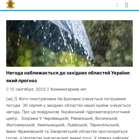
Skip
to
content
Негода наближається до західних областей України:
який прогноз
12 сентября, 2023
Комментариев нет
[ad_1] Фото ілюстративне На Буковині очікується погіршення
погоди. 30 серпня у західних областях нашої країни очікується
негода. Про це повідомляє Український гідрометеорологічний
центр. Зокрема У Чернівецькій, Рівненській, Волинській.
Житомирській, Хмельницькій, Львівській, Тернопільській,
Івано-Франківській та Закарпатській областях прогнозуються
грози, а протягом дня можливі значні дощі. У деяких районах