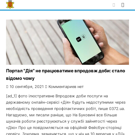
Skip
to
content
Портал "Дія" не працюватиме впродовж доби: стало
відомо чому
10 сентября, 2021
Комментариев нет
[ad_1] фото ілюстративне Впродовж доби послуги на
державному онлайн-сервісі «Дія» будуть недоступними через
необхідність проведення профілактичних робіт, пише 0372.ua.
Нагадуємо, ми писали раніше, що На Буковині все більше
шукачів роботи реєструюються у службі зайнятості через
«Дію» Про це повідомляється на офіційній Фейсбук-сторінці
сервісу. Зокрема, зазначається, що у ніч на 10 вересня у «Дії»