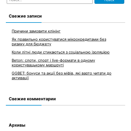
Свежие записи
Причини замовити клінінг
Як правильно користуватися мікрокредитами без
ризику для бюджету
Коли літні люди стикаються з соціальною ізоляцією
Beton: слоти, спорт і live-формати в одному
користувацькому маршруті
GGBET: бонуси та акції без міфів, які варто читати до
активації
Свежие комментарии
Архивы