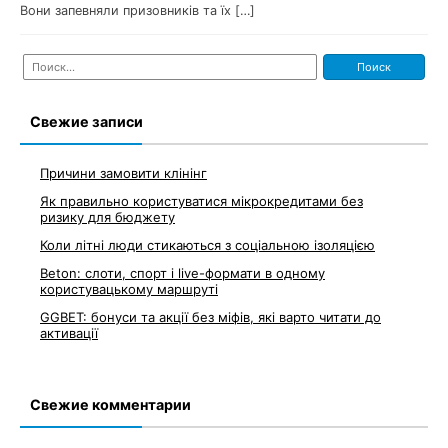
Вони запевняли призовників та їх […]
Найти:
Свежие записи
Причини замовити клінінг
Як правильно користуватися мікрокредитами без
ризику для бюджету
Коли літні люди стикаються з соціальною ізоляцією
Beton: слоти, спорт і live-формати в одному
користувацькому маршруті
GGBET: бонуси та акції без міфів, які варто читати до
активації
Свежие комментарии