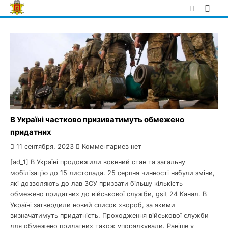
Skip
to
content
В Україні частково призиватимуть обмежено
придатних
11 сентября, 2023
Комментариев нет
[ad_1] В Україні продовжили воєнний стан та загальну
мобілізацію до 15 листопада. 25 серпня чинності набули зміни,
які дозволяють до лав ЗСУ призвати більшу кількість
обмежено придатних до військової служби, gsit 24 Канал. В
Україні затвердили новий список хвороб, за якими
визначатимуть придатність. Проходження військової служби
для обмежено придатних також упорядкували. Раніше у