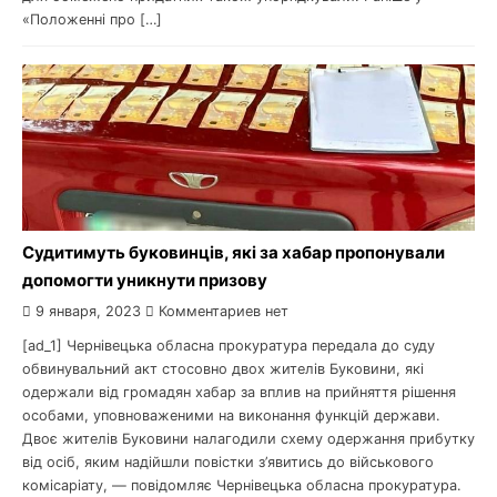
«Положенні про […]
Судитимуть буковинців, які за хабар пропонували
допомогти уникнути призову
9 января, 2023
Комментариев нет
[ad_1] Чернівецька обласна прокуратура передала до суду
обвинувальний акт стосовно двох жителів Буковини, які
одержали від громадян хабар за вплив на прийняття рішення
особами, уповноваженими на виконання функцій держави.
Двоє жителів Буковини налагодили схему одержання прибутку
від осіб, яким надійшли повістки з’явитись до військового
комісаріату, — повідомляє Чернівецька обласна прокуратура.