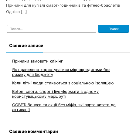
Причини для купівлі смарт-годинників та фітнес-браслетів
Однією […]
Найти:
Свежие записи
Причини замовити клінінг
Як правильно користуватися мікрокредитами без
ризику для бюджету
Коли літні люди стикаються з соціальною ізоляцією
Beton: слоти, спорт і live-формати в одному
користувацькому маршруті
GGBET: бонуси та акції без міфів, які варто читати до
активації
Свежие комментарии