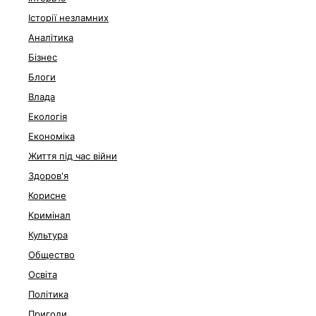
Історії незламних
Аналітика
Бізнес
Блоги
Влада
Екологія
Економіка
Життя під час війни
Здоров'я
Корисне
Кримінал
Культура
Общество
Освіта
Політика
Пригоди