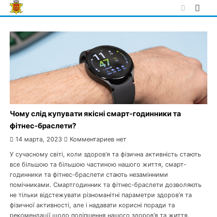
Skip
to
content
Чому слід купувати якісні смарт-годинники та
фітнес-браслети?
14 марта, 2023
Комментариев нет
У сучасному світі, коли здоров’я та фізична активність стають
все більшою та більшою частиною нашого життя, смарт-
годинники та фітнес-браслети стають незамінними
помічниками. Смартгодинник та фітнес-браслети дозволяють
не тільки відстежувати різноманітні параметри здоров’я та
фізичної активності, але і надавати корисні поради та
рекомендації щодо поліпшення нашого здоров’я та життя.