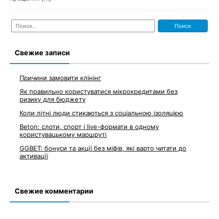
Найти:
Свежие записи
Причини замовити клінінг
Як правильно користуватися мікрокредитами без
ризику для бюджету
Коли літні люди стикаються з соціальною ізоляцією
Beton: слоти, спорт і live-формати в одному
користувацькому маршруті
GGBET: бонуси та акції без міфів, які варто читати до
активації
Свежие комментарии