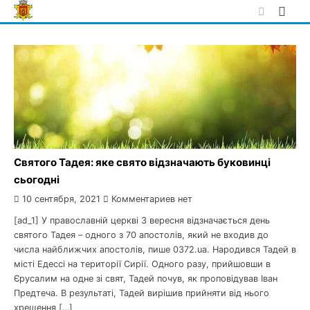
Skip
to
content
Святого Тадея: яке свято відзначають буковинці
сьогодні
10 сентября, 2021
Комментариев нет
[ad_1] У православній церкві 3 вересня відзначається день
святого Тадея – одного з 70 апостолів, який не входив до
числа найближчих апостолів, пише 0372.ua. Народився Тадей в
місті Едессі на території Сирії. Одного разу, прийшовши в
Єрусалим на одне зі свят, Тадей почув, як проповідував Іван
Предтеча. В результаті, Тадей вирішив прийняти від нього
хрещення […]