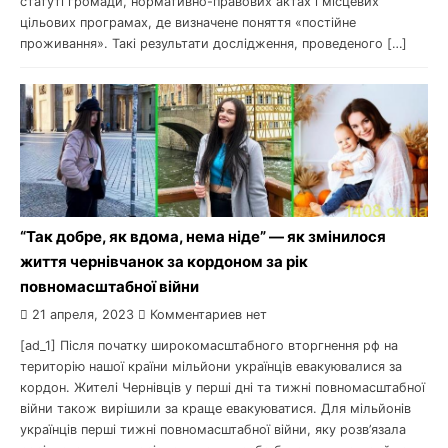
статуті громади, нормативно-правових актах і місцевих
цільових програмах, де визначене поняття «постійне
проживання». Такі результати дослідження, проведеного […]
“Так добре, як вдома, нема ніде” — як змінилося
життя чернівчанок за кордоном за рік
повномасштабної війни
21 апреля, 2023
Комментариев нет
[ad_1] Після початку широкомасштабного вторгнення рф на
територію нашої країни мільйони українців евакуювалися за
кордон. Жителі Чернівців у перші дні та тижні повномасштабної
війни також вирішили за краще евакуюватися. Для мільйонів
українців перші тижні повномасштабної війни, яку розв’язала