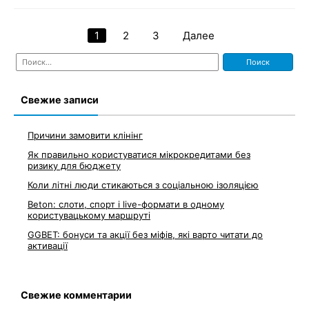
1
2
3
Далее
Навигация
Найти:
по
записям
Свежие записи
Причини замовити клінінг
Як правильно користуватися мікрокредитами без
ризику для бюджету
Коли літні люди стикаються з соціальною ізоляцією
Beton: слоти, спорт і live-формати в одному
користувацькому маршруті
GGBET: бонуси та акції без міфів, які варто читати до
активації
Свежие комментарии