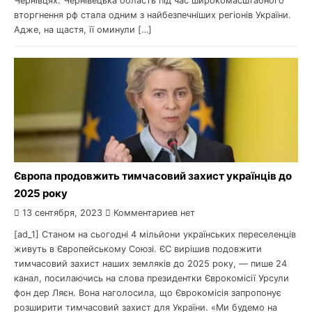
Чернівцях. Чернівецька область під час широкомасштабного
вторгнення рф стала одним з найбезпечніших регіонів України.
Адже, на щастя, її оминули […]
Європа продовжить тимчасовий захист українців до
2025 року
13 сентября, 2023
Комментариев нет
[ad_1] Станом на сьогодні 4 мільйони українських переселенців
живуть в Європейському Союзі. ЄС вирішив подовжити
тимчасовий захист наших земляків до 2025 року, — пише 24
канал, посилаючись на слова президентки Єврокомісії Урсули
фон дер Ляєн. Вона наголосила, що Єврокомісія запропонує
розширити тимчасовий захист для України. «Ми будемо на