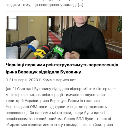
завдяки тому, що нещодавно у закладі […]
Чернівці першими реінтегруватимуть переселенців.
Ірина Верещук відвідала Буковину
21 января, 2023
Комментариев нет
[ad_1] Сьогодні Буковину відвідала віцепрем’єр-міністерка —
міністерка з питань реінтеграції тимчасово окупованих
територій України Ірина Верещук. Разом із головою
Чернівецької ОВА вони відвідали місця, де проживають
переселенці. За словами міністерки, люди були вдячні
чернівчанам за теплий прийом. Серед ВПЛ були і ті, котрі
збираються залишатися жити у громаді і після війни. Ірина