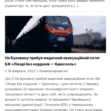
росія, стали тим періодом, коли треба було швидко приймати
рішення про те, як бути далі: залишатися в […]
На Буковину прибув медичний евакуаційний потяг
БФ «Лікарі без кордонів — Брюссель»
18 февраля, 2023
Комментариев нет
[ad_1] На Буковину прибув медичний евакуаційний потяг БФ
«Лікарі без кордонів — Брюссель». Цим потягом у Чернівці
доправили 25 підопічних психоневрологічного інтернату
Запорізької області та двох осіб, які їх супроводжують. На
вокзалі їх зустріли медики та працівники Чернівецької
військової адміністрації. Поселили ВПО у Черешському
психоневрологічному будинку-інтернаті. Це стало можливим